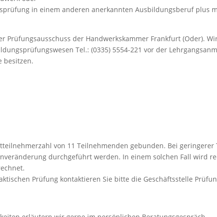
sprüfung in einem anderen anerkannten Ausbildungsberuf plus meh
der Prüfungsausschuss der Handwerkskammer Frankfurt (Oder). Wir
tbildungsprüfungswesen Tel.: (0335) 5554-221 vor der Lehrgangsanm
 besitzen.
tteilnehmerzahl von 11 Teilnehmenden gebunden. Bei geringerer 
nveränderung durchgeführt werden. In einem solchen Fall wird rech
rechnet.
aktischen Prüfung kontaktieren Sie bitte die Geschäftsstelle Prüfu
hkeiten erläutern wir gerne im persönlichen Beratungsgespräch.